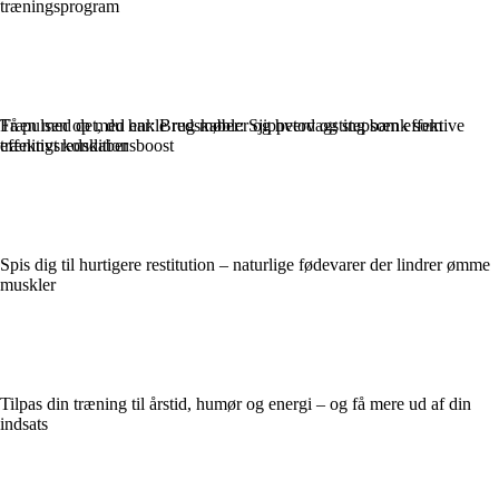
træningsprogram
Træn med det, du har: Brug møbler og hverdagsting som effektive
Få pulsen op med enkle redskaber: Sjippetov og stepbænk som
træningsredskaber
effektivt konditionsboost
Spis dig til hurtigere restitution – naturlige fødevarer der lindrer ømme
muskler
Tilpas din træning til årstid, humør og energi – og få mere ud af din
indsats