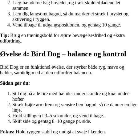
Læg hænderne bag hovedet, og træk skulderbladene let
sammen.
Læn dig langsomt bagud, så du mærker et stræk i brystet og
aktivering i ryggen.
Vend tilbage til udgangspositionen, og gentag 10 gange.
Tip:
Brug en træningsbold for større bevægelsesfrihed og ekstra
udfordring.
Øvelse 4: Bird Dog – balance og kontrol
Bird Dog er en funktionel øvelse, der styrker både ryg, mave og
balder, samtidig med at den udfordrer balancen.
Sådan gør du:
Stil dig på alle fire med hænder under skuldre og knæ under
hofter.
Stræk højre arm frem og venstre ben bagud, så de danner en lige
linje.
Hold stillingen i 3–5 sekunder, og vend tilbage.
Skift side og gentag 8–10 gange pr. side.
Fokus:
Hold ryggen stabil og undgå at svaje i lænden.