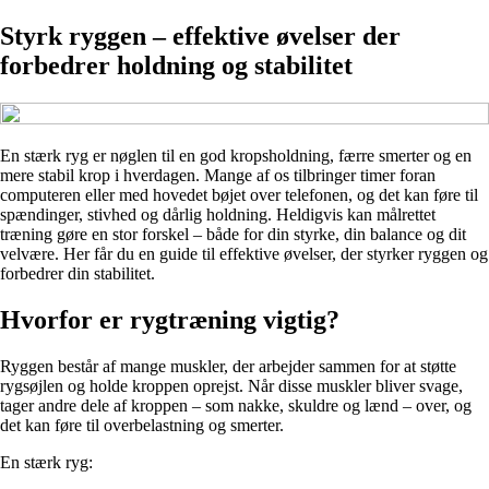
Styrk ryggen – effektive øvelser der
forbedrer holdning og stabilitet
En stærk ryg er nøglen til en god kropsholdning, færre smerter og en
mere stabil krop i hverdagen. Mange af os tilbringer timer foran
computeren eller med hovedet bøjet over telefonen, og det kan føre til
spændinger, stivhed og dårlig holdning. Heldigvis kan målrettet
træning gøre en stor forskel – både for din styrke, din balance og dit
velvære. Her får du en guide til effektive øvelser, der styrker ryggen og
forbedrer din stabilitet.
Hvorfor er rygtræning vigtig?
Ryggen består af mange muskler, der arbejder sammen for at støtte
rygsøjlen og holde kroppen oprejst. Når disse muskler bliver svage,
tager andre dele af kroppen – som nakke, skuldre og lænd – over, og
det kan føre til overbelastning og smerter.
En stærk ryg: