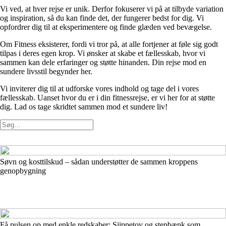
Vi ved, at hver rejse er unik. Derfor fokuserer vi på at tilbyde variation
og inspiration, så du kan finde det, der fungerer bedst for dig. Vi
opfordrer dig til at eksperimentere og finde glæden ved bevægelse.
Om Fitness eksisterer, fordi vi tror på, at alle fortjener at føle sig godt
tilpas i deres egen krop. Vi ønsker at skabe et fællesskab, hvor vi
sammen kan dele erfaringer og støtte hinanden. Din rejse mod en
sundere livsstil begynder her.
Vi inviterer dig til at udforske vores indhold og tage del i vores
fællesskab. Uanset hvor du er i din fitnessrejse, er vi her for at støtte
dig. Lad os tage skridtet sammen mod et sundere liv!
Søvn og kosttilskud – sådan understøtter de sammen kroppens
genopbygning
Få pulsen op med enkle redskaber: Sjippetov og stepbænk som