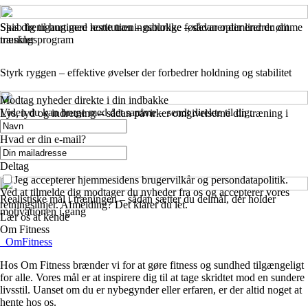
Skab fremgang med korte træningsblokke – sådan optimerer du dit
Spis dig til hurtigere restitution – naturlige fødevarer der lindrer ømme
træningsprogram
muskler
Styrk ryggen – effektive øvelser der forbedrer holdning og stabilitet
Modtag nyheder direkte i din indbakke
Viden du kan bruge med det samme – sendt direkte til dig.
Lys, lyd og indretning – sådan påvirker omgivelserne din træning i
fitnesscenteret
Hvad er din e-mail?
Deltag
Jeg accepterer hjemmesidens brugervilkår og persondatapolitik.
Ved at tilmelde dig modtager du nyheder fra os og accepterer vores
Realistiske mål i træningen – sådan sætter du delmål, der holder
retningslinjer. Afmelding? Det klarer du let.
motivationen i gang
Lær os at kende
Om Fitness
_
OmFitness
Hos Om Fitness brænder vi for at gøre fitness og sundhed tilgængeligt
for alle. Vores mål er at inspirere dig til at tage skridtet mod en sundere
livsstil. Uanset om du er nybegynder eller erfaren, er der altid noget at
hente hos os.