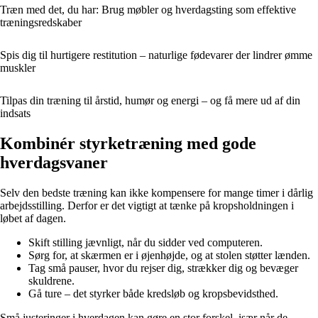
Træn med det, du har: Brug møbler og hverdagsting som effektive
træningsredskaber
Spis dig til hurtigere restitution – naturlige fødevarer der lindrer ømme
muskler
Tilpas din træning til årstid, humør og energi – og få mere ud af din
indsats
Kombinér styrketræning med gode
hverdagsvaner
Selv den bedste træning kan ikke kompensere for mange timer i dårlig
arbejdsstilling. Derfor er det vigtigt at tænke på kropsholdningen i
løbet af dagen.
Skift stilling jævnligt, når du sidder ved computeren.
Sørg for, at skærmen er i øjenhøjde, og at stolen støtter lænden.
Tag små pauser, hvor du rejser dig, strækker dig og bevæger
skuldrene.
Gå ture – det styrker både kredsløb og kropsbevidsthed.
Små justeringer i hverdagen kan gøre en stor forskel, især når de