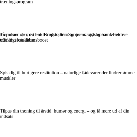
træningsprogram
Træn med det, du har: Brug møbler og hverdagsting som effektive
Få pulsen op med enkle redskaber: Sjippetov og stepbænk som
træningsredskaber
effektivt konditionsboost
Spis dig til hurtigere restitution – naturlige fødevarer der lindrer ømme
muskler
Tilpas din træning til årstid, humør og energi – og få mere ud af din
indsats