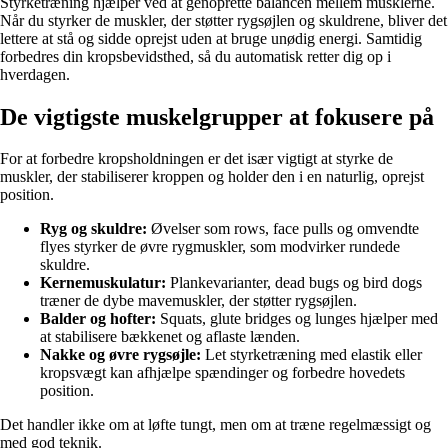
Styrketræning hjælper ved at genoprette balancen mellem musklerne.
Når du styrker de muskler, der støtter rygsøjlen og skuldrene, bliver det
lettere at stå og sidde oprejst uden at bruge unødig energi. Samtidig
forbedres din kropsbevidsthed, så du automatisk retter dig op i
hverdagen.
De vigtigste muskelgrupper at fokusere på
For at forbedre kropsholdningen er det især vigtigt at styrke de
muskler, der stabiliserer kroppen og holder den i en naturlig, oprejst
position.
Ryg og skuldre:
Øvelser som rows, face pulls og omvendte
flyes styrker de øvre rygmuskler, som modvirker rundede
skuldre.
Kernemuskulatur:
Plankevarianter, dead bugs og bird dogs
træner de dybe mavemuskler, der støtter rygsøjlen.
Balder og hofter:
Squats, glute bridges og lunges hjælper med
at stabilisere bækkenet og aflaste lænden.
Nakke og øvre rygsøjle:
Let styrketræning med elastik eller
kropsvægt kan afhjælpe spændinger og forbedre hovedets
position.
Det handler ikke om at løfte tungt, men om at træne regelmæssigt og
med god teknik.