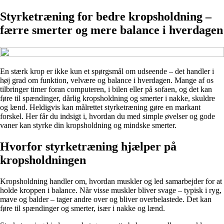
Styrketræning for bedre kropsholdning –
færre smerter og mere balance i hverdagen
En stærk krop er ikke kun et spørgsmål om udseende – det handler i
høj grad om funktion, velvære og balance i hverdagen. Mange af os
tilbringer timer foran computeren, i bilen eller på sofaen, og det kan
føre til spændinger, dårlig kropsholdning og smerter i nakke, skuldre
og lænd. Heldigvis kan målrettet styrketræning gøre en markant
forskel. Her får du indsigt i, hvordan du med simple øvelser og gode
vaner kan styrke din kropsholdning og mindske smerter.
Hvorfor styrketræning hjælper på
kropsholdningen
Kropsholdning handler om, hvordan muskler og led samarbejder for at
holde kroppen i balance. Når visse muskler bliver svage – typisk i ryg,
mave og balder – tager andre over og bliver overbelastede. Det kan
føre til spændinger og smerter, især i nakke og lænd.