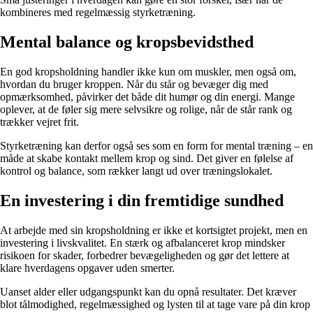
kombineres med regelmæssig styrketræning.
Mental balance og kropsbevidsthed
En god kropsholdning handler ikke kun om muskler, men også om,
hvordan du bruger kroppen. Når du står og bevæger dig med
opmærksomhed, påvirker det både dit humør og din energi. Mange
oplever, at de føler sig mere selvsikre og rolige, når de står rank og
trækker vejret frit.
Styrketræning kan derfor også ses som en form for mental træning – en
måde at skabe kontakt mellem krop og sind. Det giver en følelse af
kontrol og balance, som rækker langt ud over træningslokalet.
En investering i din fremtidige sundhed
At arbejde med sin kropsholdning er ikke et kortsigtet projekt, men en
investering i livskvalitet. En stærk og afbalanceret krop mindsker
risikoen for skader, forbedrer bevægeligheden og gør det lettere at
klare hverdagens opgaver uden smerter.
Uanset alder eller udgangspunkt kan du opnå resultater. Det kræver
blot tålmodighed, regelmæssighed og lysten til at tage vare på din krop