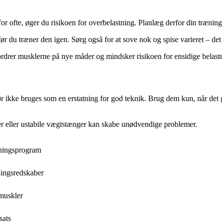
for ofte, øger du risikoen for overbelastning. Planlæg derfor din trænin
ør du træner den igen. Sørg også for at sove nok og spise varieret – de
ordrer musklerne på nye måder og mindsker risikoen for ensidige belast
r ikke bruges som en erstatning for god teknik. Brug dem kun, når det g
sker eller ustabile vægtstænger kan skabe unødvendige problemer.
æningsprogram
ningsredskaber
 muskler
sats