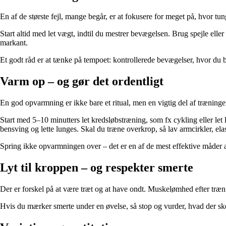
En af de største fejl, mange begår, er at fokusere for meget på, hvor tung
Start altid med let vægt, indtil du mestrer bevægelsen. Brug spejle eller 
markant.
Et godt råd er at tænke på tempoet: kontrollerede bevægelser, hvor du 
Varm op – og gør det ordentligt
En god opvarmning er ikke bare et ritual, men en vigtig del af træni
Start med 5–10 minutters let kredsløbstræning, som fx cykling eller le
bensving og lette lunges. Skal du træne overkrop, så lav armcirkler, ela
Spring ikke opvarmningen over – det er en af de mest effektive måder 
Lyt til kroppen – og respekter smerte
Der er forskel på at være træt og at have ondt. Muskelømhed efter trænin
Hvis du mærker smerte under en øvelse, så stop og vurder, hvad der sker