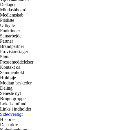
Deltager
Mit dashboard
Medlemskab
Prisliste
Udbytte
Funktioner
Samarbejde
Partner
Brandpartner
Provisionstager
Støtte
Pressemeddelelser
Kontakt os
Sammenhold
Hold øje
Modtag beskeder
Deling
Seneste nyt
Brugergruppe
Lokalsamfund
Links i indholdet
Sideoversigt
Historier
Dataarkiv
Nyhedssektion