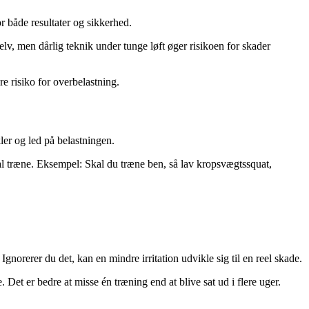
or både resultater og sikkerhed.
selv, men dårlig teknik under tunge løft øger risikoen for skader
e risiko for overbelastning.
er og led på belastningen.
kal træne. Eksempel: Skal du træne ben, så lav kropsvægtssquat,
norerer du det, kan en mindre irritation udvikle sig til en reel skade.
Det er bedre at misse én træning end at blive sat ud i flere uger.