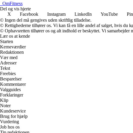
_
OmFitness
Del og vis hjerte
X
Facebook
Instagram
LinkedIn
YouTube
Pin
© Ingen del må gengives uden skriftlig tilladelse.
© Rettighederne tilhører os. Vi kan få en lille andel af salget, hvis du
© Ophavsretten tilhører os og alt indhold er beskyttet. Vi samarbejder 
Lær os at kende
Starten
Kerneværdier
Redaktionen
Vær med
Adresser
Tekst
Freebies
Besparelser
Kommentarer
Valgguides
Forklaringer
Klip
Noter
Kundeservice
Brug for hjælp
Vurdering
Job hos os
Tip redaktionen