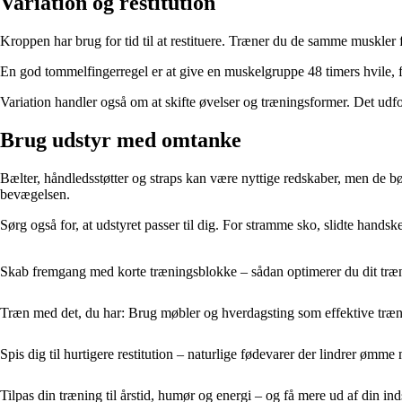
Variation og restitution
Kroppen har brug for tid til at restituere. Træner du de samme muskler 
En god tommelfingerregel er at give en muskelgruppe 48 timers hvile, f
Variation handler også om at skifte øvelser og træningsformer. Det udf
Brug udstyr med omtanke
Bælter, håndledsstøtter og straps kan være nyttige redskaber, men de bø
bevægelsen.
Sørg også for, at udstyret passer til dig. For stramme sko, slidte hand
Skab fremgang med korte træningsblokke – sådan optimerer du dit tr
Træn med det, du har: Brug møbler og hverdagsting som effektive træ
Spis dig til hurtigere restitution – naturlige fødevarer der lindrer ømme
Tilpas din træning til årstid, humør og energi – og få mere ud af din ind