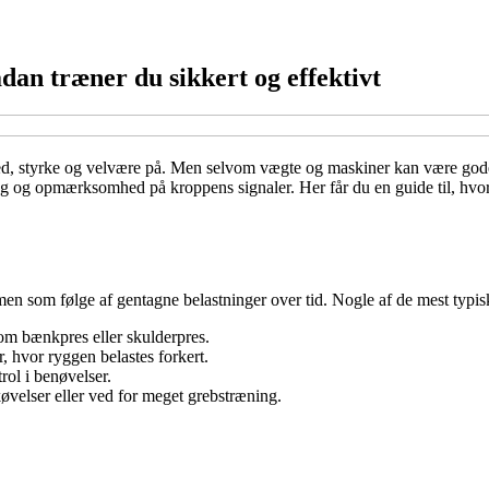
dan træner du sikkert og effektivt
ed, styrke og velvære på. Men selvom vægte og maskiner kan være gode r
ng og opmærksomhed på kroppens signaler. Her får du en guide til, hvor
men som følge af gentagne belastninger over tid. Nogle af de mest typis
 som bænkpres eller skulderpres.
r, hvor ryggen belastes forkert.
rol i benøvelser.
køvelser eller ved for meget grebstræning.