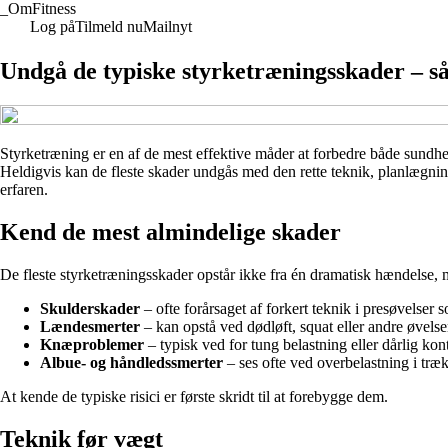
_
OmFitness
Log på
Tilmeld nu
Mailnyt
Undgå de typiske styrketræningsskader – så
Styrketræning er en af de mest effektive måder at forbedre både sundh
Heldigvis kan de fleste skader undgås med den rette teknik, planlægni
erfaren.
Kend de mest almindelige skader
De fleste styrketræningsskader opstår ikke fra én dramatisk hændelse, 
Skulderskader
– ofte forårsaget af forkert teknik i presøvelser
Lændesmerter
– kan opstå ved dødløft, squat eller andre øvelse
Knæproblemer
– typisk ved for tung belastning eller dårlig kont
Albue- og håndledssmerter
– ses ofte ved overbelastning i træ
At kende de typiske risici er første skridt til at forebygge dem.
Teknik før vægt