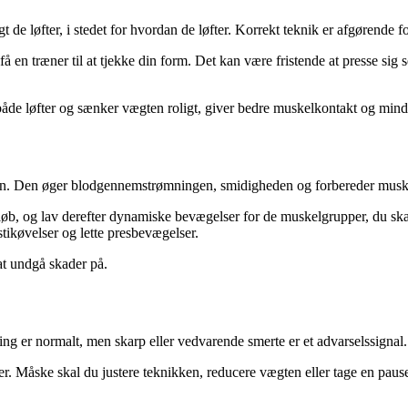
t de løfter, i stedet for hvordan de løfter. Korrekt teknik er afgørende f
få en træner til at tjekke din form. Det kan være fristende at presse sig 
både løfter og sænker vægten roligt, giver bedre muskelkontakt og mindr
ngen. Den øger blodgennemstrømningen, smidigheden og forbereder muskl
t løb, og lav derefter dynamiske bevægelser for de muskelgrupper, du s
stikøvelser og lette presbevægelser.
at undgå skader på.
g er normalt, men skarp eller vedvarende smerte er et advarselssignal. Ig
. Måske skal du justere teknikken, reducere vægten eller tage en pause. 